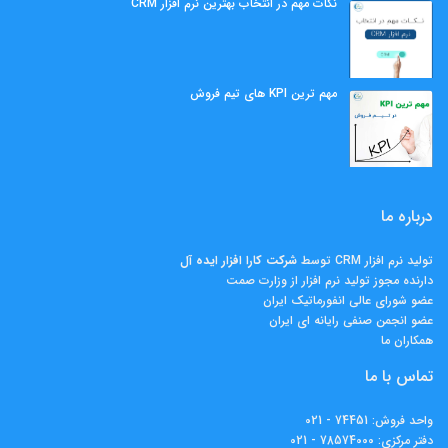
نکات مهم در انتخاب بهترین نرم افزار CRM
مهم ‌ترین KPI های تیم فروش
درباره ما
تولید نرم افزار CRM توسط
شرکت کارا افزار ايده آل
دارنده مجوز تولید نرم افزار از وزارت صمت
عضو شورای عالی انفورماتیک ایران
عضو انجمن صنفی رایانه ای ایران
همکاران ما
تماس با ما
واحد فروش:
74451 - 021
دفتر مرکزی:
78574000 - 021