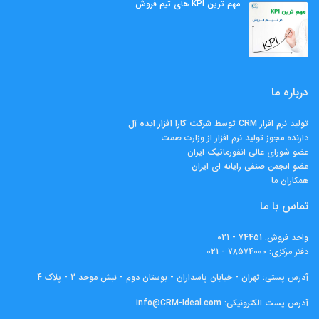
مهم ‌ترین KPI های تیم فروش
درباره ما
تولید نرم افزار CRM توسط
شرکت کارا افزار ايده آل
دارنده مجوز تولید نرم افزار از وزارت صمت
عضو شورای عالی انفورماتیک ایران
عضو انجمن صنفی رایانه ای ایران
همکاران ما
تماس با ما
واحد فروش:
74451 - 021
دفتر مرکزی:
78574000 - 021
آدرس پستی: تهران - خیابان پاسداران - بوستان دوم - نبش موحد 2 - پلاک 4
آدرس پست الکترونیکی:
info@CRM-Ideal.com