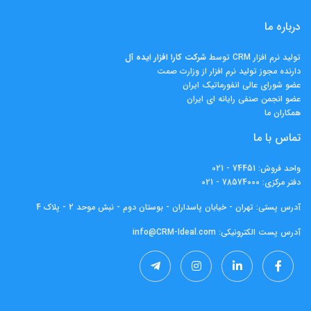
درباره ما
تولید نرم افزار CRM توسط
شرکت کارا افزار ايده آل
دارنده مجوز تولید نرم افزار از وزارت صمت
عضو شورای عالی انفورماتیک ایران
عضو انجمن صنفی رایانه ای ایران
همکاران ما
تماس با ما
واحد فروش:
74451 - 021
دفتر مرکزی:
78574000 - 021
آدرس پستی: تهران - خیابان پاسداران - بوستان دوم - نبش موحد 2 - پلاک 4
آدرس پست الکترونیکی:
info@CRM-Ideal.com