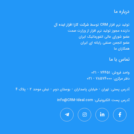
درباره ما
تولید نرم افزار CRM توسط
شرکت کارا افزار ايده آل
دارنده مجوز تولید نرم افزار از وزارت صمت
عضو شورای عالی انفورماتیک ایران
عضو انجمن صنفی رایانه ای ایران
همکاران ما
تماس با ما
واحد فروش:
74451 - 021
دفتر مرکزی:
78574000 - 021
آدرس پستی: تهران - خیابان پاسداران - بوستان دوم - نبش موحد 2 - پلاک 4
آدرس پست الکترونیکی:
info@CRM-Ideal.com