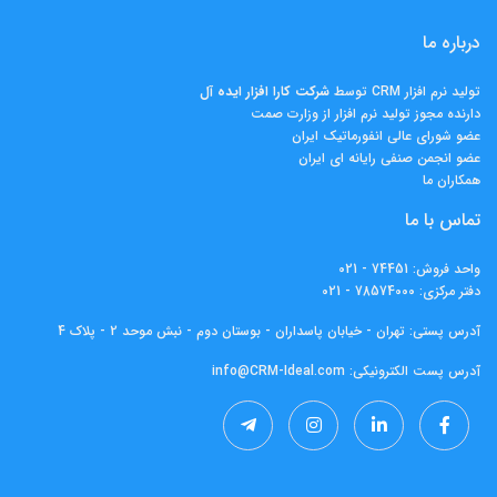
درباره ما
تولید نرم افزار CRM توسط
شرکت کارا افزار ايده آل
دارنده مجوز تولید نرم افزار از وزارت صمت
عضو شورای عالی انفورماتیک ایران
عضو انجمن صنفی رایانه ای ایران
همکاران ما
تماس با ما
واحد فروش:
74451 - 021
دفتر مرکزی:
78574000 - 021
آدرس پستی: تهران - خیابان پاسداران - بوستان دوم - نبش موحد 2 - پلاک 4
آدرس پست الکترونیکی:
info@CRM-Ideal.com