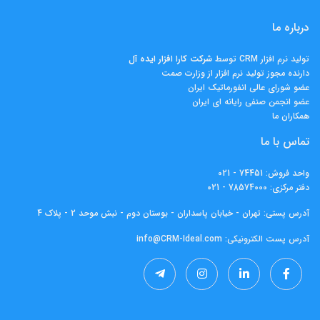
درباره ما
تولید نرم افزار CRM توسط
شرکت کارا افزار ايده آل
دارنده مجوز تولید نرم افزار از وزارت صمت
عضو شورای عالی انفورماتیک ایران
عضو انجمن صنفی رایانه ای ایران
همکاران ما
تماس با ما
واحد فروش:
74451 - 021
دفتر مرکزی:
78574000 - 021
آدرس پستی: تهران - خیابان پاسداران - بوستان دوم - نبش موحد 2 - پلاک 4
آدرس پست الکترونیکی:
info@CRM-Ideal.com