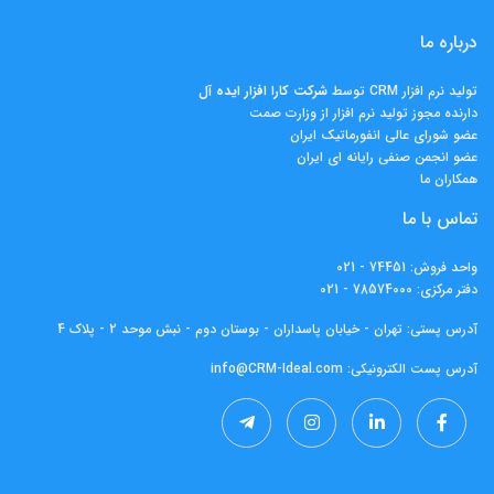
درباره ما
تولید نرم افزار CRM توسط
شرکت کارا افزار ايده آل
دارنده مجوز تولید نرم افزار از وزارت صمت
عضو شورای عالی انفورماتیک ایران
عضو انجمن صنفی رایانه ای ایران
همکاران ما
تماس با ما
واحد فروش:
74451 - 021
دفتر مرکزی:
78574000 - 021
آدرس پستی: تهران - خیابان پاسداران - بوستان دوم - نبش موحد 2 - پلاک 4
آدرس پست الکترونیکی:
info@CRM-Ideal.com