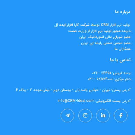
درباره ما
تولید نرم افزار CRM توسط
شرکت کارا افزار ايده آل
دارنده مجوز تولید نرم افزار از وزارت صمت
عضو شورای عالی انفورماتیک ایران
عضو انجمن صنفی رایانه ای ایران
همکاران ما
تماس با ما
واحد فروش:
74451 - 021
دفتر مرکزی:
78574000 - 021
آدرس پستی: تهران - خیابان پاسداران - بوستان دوم - نبش موحد 2 - پلاک 4
آدرس پست الکترونیکی:
info@CRM-Ideal.com