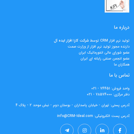
درباره ما
تولید نرم افزار CRM توسط
شرکت کارا افزار ايده آل
دارنده مجوز تولید نرم افزار از وزارت صمت
عضو شورای عالی انفورماتیک ایران
عضو انجمن صنفی رایانه ای ایران
همکاران ما
تماس با ما
واحد فروش:
74451 - 021
دفتر مرکزی:
78574000 - 021
آدرس پستی: تهران - خیابان پاسداران - بوستان دوم - نبش موحد 2 - پلاک 4
آدرس پست الکترونیکی:
info@CRM-Ideal.com