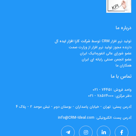
درباره ما
تولید نرم افزار CRM توسط
شرکت کارا افزار ايده آل
دارنده مجوز تولید نرم افزار از وزارت صمت
عضو شورای عالی انفورماتیک ایران
عضو انجمن صنفی رایانه ای ایران
همکاران ما
تماس با ما
واحد فروش:
74451 - 021
دفتر مرکزی:
78574000 - 021
آدرس پستی: تهران - خیابان پاسداران - بوستان دوم - نبش موحد 2 - پلاک 4
آدرس پست الکترونیکی:
info@CRM-Ideal.com