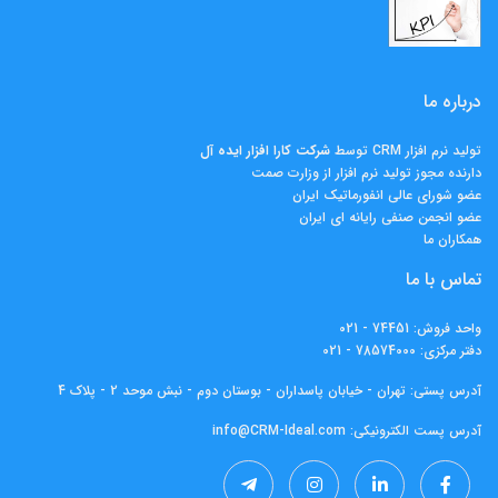
درباره ما
تولید نرم افزار CRM توسط
شرکت کارا افزار ايده آل
دارنده مجوز تولید نرم افزار از وزارت صمت
عضو شورای عالی انفورماتیک ایران
عضو انجمن صنفی رایانه ای ایران
همکاران ما
تماس با ما
واحد فروش:
74451 - 021
دفتر مرکزی:
78574000 - 021
آدرس پستی: تهران - خیابان پاسداران - بوستان دوم - نبش موحد 2 - پلاک 4
آدرس پست الکترونیکی:
info@CRM-Ideal.com